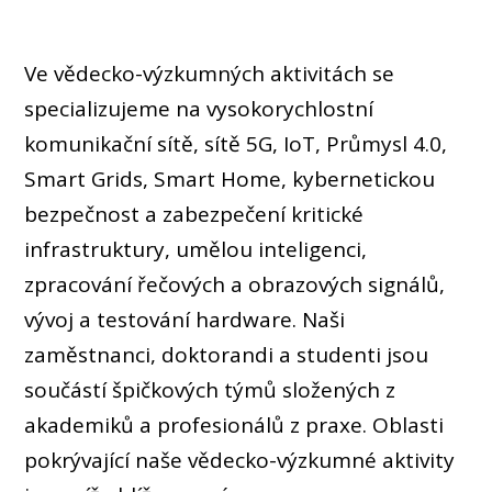
OSOBY
LABORATOŘE
Ve vědecko-výzkumných aktivitách se
MEDIA
specializujeme na vysokorychlostní
KONTAKT
komunikační sítě, sítě 5G, IoT, Průmysl 4.0,
Smart Grids, Smart Home, kybernetickou
bezpečnost a zabezpečení kritické
infrastruktury, umělou inteligenci,
zpracování řečových a obrazových signálů,
vývoj a testování hardware. Naši
zaměstnanci, doktorandi a studenti jsou
součástí špičkových týmů složených z
akademiků a profesionálů z praxe. Oblasti
pokrývající naše vědecko-výzkumné aktivity