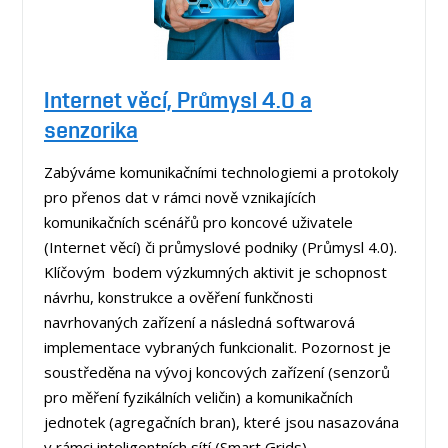
Internet věcí, Průmysl 4.0 a
senzorika
Zabýváme komunikačními technologiemi a protokoly
pro přenos dat v rámci nově vznikajících
komunikačních scénářů pro koncové uživatele
(Internet věcí) či průmyslové podniky (Průmysl 4.0).
Klíčovým bodem výzkumných aktivit je schopnost
návrhu, konstrukce a ověření funkčnosti
navrhovaných zařízení a následná softwarová
implementace vybraných funkcionalit. Pozornost je
soustředěna na vývoj koncových zařízení (senzorů
pro měření fyzikálních veličin) a komunikačních
jednotek (agregačních bran), které jsou nasazována
v rámci inteligentních sítí (Smart Grids).