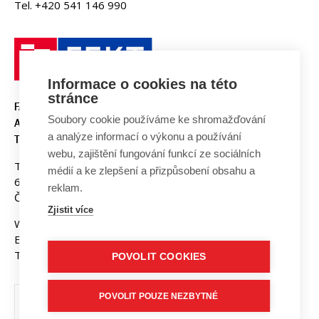
Tel. +420 541 146 990
Informace o cookies na této
stránce
FAKULTA ELEKTROTECHNIKY
Soubory cookie používáme ke shromažďování
A KOMUNIKAČNÍCH
a analýze informací o výkonu a používání
TECHNOLOGIÍ, VUT V BRNĚ
webu, zajištění fungování funkcí ze sociálních
Technická 3058/10
médií a ke zlepšení a přizpůsobení obsahu a
616 00 Brno
reklam.
Česká republika
Zjistit více
Web:
www.fekt.vut.cz
E-mail:
fekt-info@vut.cz
Tel: +420 541 141 111
POVOLIT COOKIES
POVOLIT POUZE NEZBYTNÉ