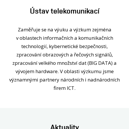
OSOBY
Ústav telekomunikací
LABORATOŘE
MEDIA
KONTAKT
Zaměřuje se na výuku a výzkum zejména
v oblastech informačních a komunikačních
technologií, kybernetické bezpečnosti,
zpracování obrazových a řečových signálů,
zpracování velkého množství dat (BIG DATA) a
vývojem hardware. V oblasti výzkumu jsme
významnými partnery národních i nadnárodních
firem ICT.
Aktuality