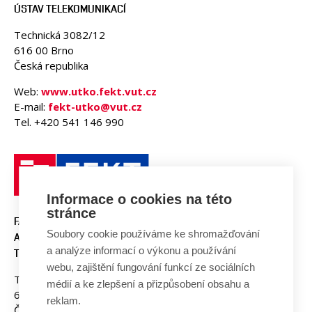
ÚSTAV TELEKOMUNIKACÍ
Technická 3082/12
616 00 Brno
Česká republika
Web:
www.utko.fekt.vut.cz
E-mail:
fekt-utko@vut.cz
Tel. +420 541 146 990
Informace o cookies na této
stránce
FAKULTA ELEKTROTECHNIKY
Soubory cookie používáme ke shromažďování
A KOMUNIKAČNÍCH
a analýze informací o výkonu a používání
TECHNOLOGIÍ, VUT V BRNĚ
webu, zajištění fungování funkcí ze sociálních
Technická 3058/10
médií a ke zlepšení a přizpůsobení obsahu a
616 00 Brno
reklam.
Česká republika