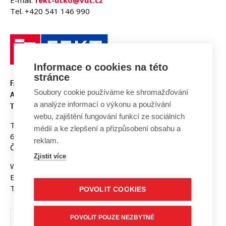
E-mail:
fekt-utko@vut.cz
Tel. +420 541 146 990
Informace o cookies na této
stránce
FAKULTA ELEKTROTECHNIKY
Soubory cookie používáme ke shromažďování
A KOMUNIKAČNÍCH
a analýze informací o výkonu a používání
TECHNOLOGIÍ, VUT V BRNĚ
webu, zajištění fungování funkcí ze sociálních
Technická 3058/10
médií a ke zlepšení a přizpůsobení obsahu a
616 00 Brno
reklam.
Česká republika
Zjistit více
Web:
www.fekt.vut.cz
E-mail:
fekt-info@vut.cz
Tel: +420 541 141 111
POVOLIT COOKIES
POVOLIT POUZE NEZBYTNÉ