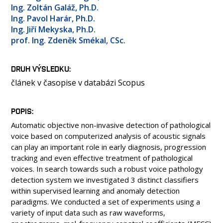
OSOBY
Ing. Zoltán Galáž, Ph.D.
Ing. Pavol Harár, Ph.D.
LABORATOŘE
Ing. Jiří Mekyska, Ph.D.
MEDIA
prof. Ing. Zdeněk Smékal, CSc.
KONTAKT
DRUH VÝSLEDKU
článek v časopise v databázi Scopus
POPIS
Automatic objective non-invasive detection of pathological
voice based on computerized analysis of acoustic signals
can play an important role in early diagnosis, progression
tracking and even effective treatment of pathological
voices. In search towards such a robust voice pathology
detection system we investigated 3 distinct classifiers
within supervised learning and anomaly detection
paradigms. We conducted a set of experiments using a
variety of input data such as raw waveforms,