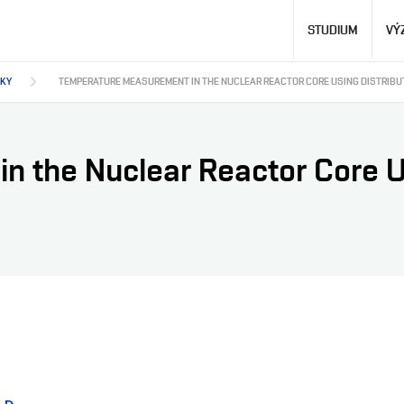
Hlavní
STUDIUM
VÝ
navigace
DKY
TEMPERATURE MEASUREMENT IN THE NUCLEAR REACTOR CORE USING DISTRIBU
 the Nuclear Reactor Core Us