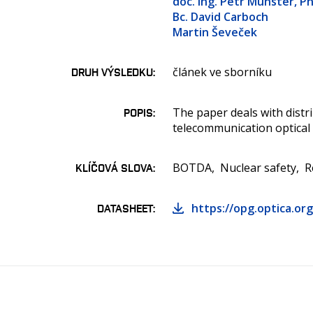
doc. Ing. Petr Münster, Ph
Bc. David Carboch
Martin Ševeček
článek ve sborníku
DRUH VÝSLEDKU
The paper deals with dist
POPIS
telecommunication optical 
BOTDA
Nuclear safety
R
KLÍČOVÁ SLOVA
https://opg.optica.or
DATASHEET