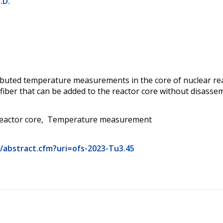
.D.
ributed temperature measurements in the core of nuclear re
fiber that can be added to the reactor core without disassem
eactor core
Temperature measurement
g/abstract.cfm?uri=ofs-2023-Tu3.45