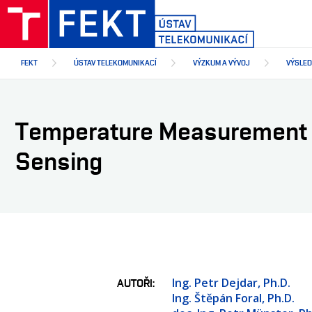
Přejít
k
hlavnímu
obsahu
FEKT
ÚSTAV TELEKOMUNIKACÍ
VÝZKUM A VÝVOJ
VÝSLE
Temperature Measurement in
Sensing
Ing. Petr Dejdar, Ph.D.
AUTOŘI
Ing. Štěpán Foral, Ph.D.