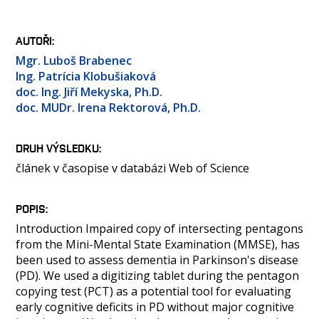
OSOBY
LABORATOŘE
AUTOŘI
MEDIA
Mgr. Luboš Brabenec
KONTAKT
Ing. Patrícia Klobušiaková
doc. Ing. Jiří Mekyska, Ph.D.
doc. MUDr. Irena Rektorová, Ph.D.
DRUH VÝSLEDKU
článek v časopise v databázi Web of Science
POPIS
Introduction Impaired copy of intersecting pentagons
from the Mini-Mental State Examination (MMSE), has
been used to assess dementia in Parkinson's disease
(PD). We used a digitizing tablet during the pentagon
copying test (PCT) as a potential tool for evaluating
early cognitive deficits in PD without major cognitive