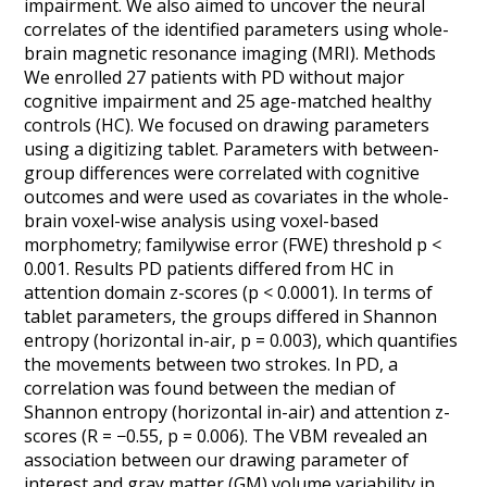
impairment. We also aimed to uncover the neural
correlates of the identified parameters using whole-
brain magnetic resonance imaging (MRI). Methods
We enrolled 27 patients with PD without major
cognitive impairment and 25 age-matched healthy
controls (HC). We focused on drawing parameters
using a digitizing tablet. Parameters with between-
group differences were correlated with cognitive
outcomes and were used as covariates in the whole-
brain voxel-wise analysis using voxel-based
morphometry; familywise error (FWE) threshold p <
0.001. Results PD patients differed from HC in
attention domain z-scores (p < 0.0001). In terms of
tablet parameters, the groups differed in Shannon
entropy (horizontal in-air, p = 0.003), which quantifies
the movements between two strokes. In PD, a
correlation was found between the median of
Shannon entropy (horizontal in-air) and attention z-
scores (R = −0.55, p = 0.006). The VBM revealed an
association between our drawing parameter of
interest and gray matter (GM) volume variability in