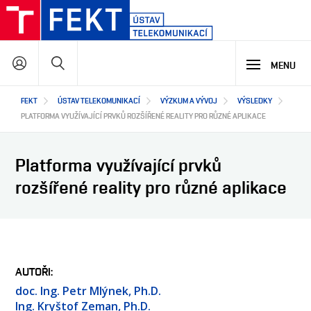
Přejít
k
hlavnímu
Hledat
obsahu
MENU
Hlavní
FEKT
ÚSTAV TELEKOMUNIKACÍ
VÝZKUM A VÝVOJ
VÝSLEDKY
STUDIUM
navigace
PLATFORMA VYUŽÍVAJÍCÍ PRVKŮ ROZŠÍŘENÉ REALITY PRO RŮZNÉ APLIKACE
VÝZKUM A VÝVOJ
PROČ STUDOVAT NÁŠ PROGRAM
Platforma využívající prvků
NABÍDKA STUDIJNÍCH PROGRAMŮ
rozšířené reality pro různé aplikace
SPOLUPRÁCE
HLAVNÍ OBLASTI VÝZKUMU A VÝVOJE
VÝSLEDKY VÝZKUMU A VÝVOJE
PROJEKTY
O NÁS
JAK S NÁMI SPOLUPRACOVAT
NAŠI PARTNEŘI
AUTOŘI
doc. Ing. Petr Mlýnek, Ph.D.
EN
O ÚSTAVU
Ing. Kryštof Zeman, Ph.D.