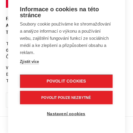
Informace o cookies na této
stránce
FAKULTA ELEKTROTECHNIKY
Soubory cookie používáme ke shromažďování
A KOMUNIKAČNÍCH
a analýze informací o výkonu a používání
TECHNOLOGIÍ, VUT V BRNĚ
webu, zajištění fungování funkcí ze sociálních
Technická 3058/10
médií a ke zlepšení a přizpůsobení obsahu a
616 00 Brno
reklam.
Česká republika
Zjistit více
Web:
www.fekt.vut.cz
E-mail:
fekt-info@vut.cz
Tel: +420 541 141 111
POVOLIT COOKIES
POVOLIT POUZE NEZBYTNÉ
Nastavení cookies
Copyright © 2026 VUT v Brně