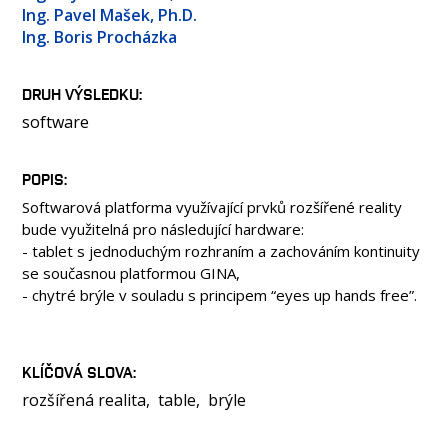
OSOBY
Ing. Pavel Mašek, Ph.D.
Ing. Boris Procházka
LABORATOŘE
MEDIA
DRUH VÝSLEDKU
KONTAKT
software
POPIS
Softwarová platforma využívající prvků rozšířené reality
bude využitelná pro následující hardware:
- tablet s jednoduchým rozhraním a zachováním kontinuity
se současnou platformou GINA,
- chytré brýle v souladu s principem “eyes up hands free”.
KLÍČOVÁ SLOVA
rozšířená realita
table
brýle