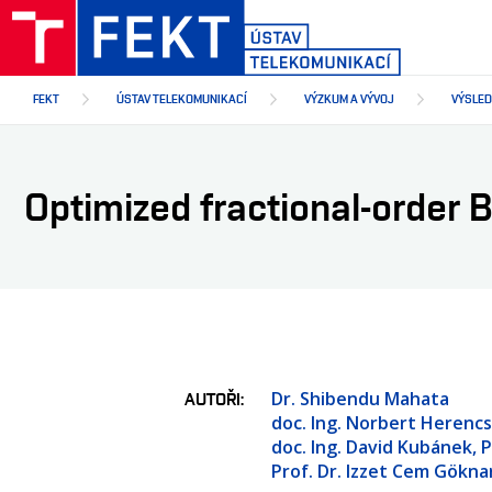
Přejít
k
hlavnímu
obsahu
FEKT
ÚSTAV TELEKOMUNIKACÍ
VÝZKUM A VÝVOJ
VÝSLE
Optimized fractional-order B
Dr. Shibendu Mahata
AUTOŘI
doc. Ing. Norbert Herencs
doc. Ing. David Kubánek, P
Prof. Dr. Izzet Cem Gökna