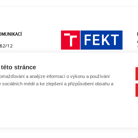
OMUNIKACÍ
082/12
ika
této stránce
ko.fekt.vut.cz
omažďování a analýze informací o výkonu a používání
-utko@vut.cz
41 146 990
e sociálních médií a ke zlepšení a přizpůsobení obsahu a