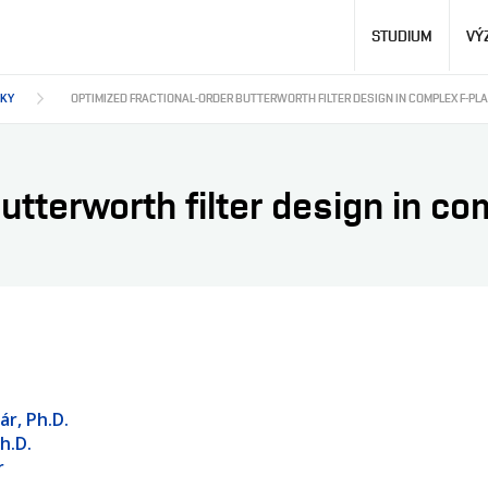
Hlavní
STUDIUM
VÝ
navigace
DKY
OPTIMIZED FRACTIONAL-ORDER BUTTERWORTH FILTER DESIGN IN COMPLEX F-PL
utterworth filter design in co
ár, Ph.D.
h.D.
r