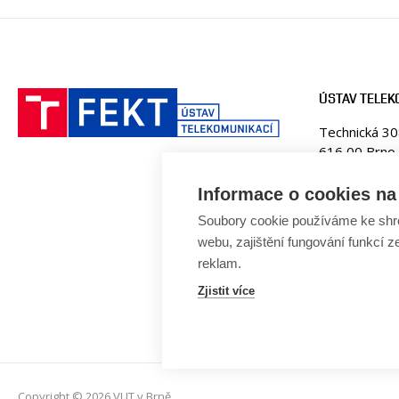
ÚSTAV TELEK
Technická 3
616 00 Brno
Česká republ
Informace o cookies na 
Web:
www.ut
Soubory cookie používáme ke shr
E-mail:
fekt
Tel. +420 5
webu, zajištění fungování funkcí z
reklam.
Zjistit více
Copyright © 2026 VUT v Brně