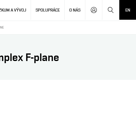
Hledat
ZKUM A VÝVOJ
SPOLUPRÁCE
O NÁS
EN
ANE
mplex F-plane