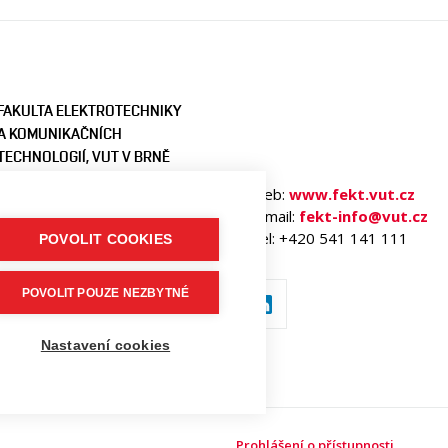
FAKULTA ELEKTROTECHNIKY
A KOMUNIKAČNÍCH
TECHNOLOGIÍ, VUT V BRNĚ
Technická 3058/10
Web:
www.fekt.vut.cz
616 00 Brno
E-mail:
fekt-info@vut.cz
Česká republika
Tel: +420 541 141 111
POVOLIT COOKIES
POVOLIT POUZE NEZBYTNÉ
Nastavení cookies
Prohlášení o přístupnosti