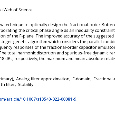
zi Web of Science
w technique to optimally design the fractional-order Butterw
orporating the critical phase angle as an inequality constra
region of the F-plane. The improved accuracy of the suggeste
nteger genetic algorithm which considers the parallel combi
equency responses of the fractional-order capacitor emulator
 The total harmonic distortion and spurious-free dynamic ran
18 dBc, respectively; the maximum and mean absolute relati
rimary)
Analog filter approximation
F-domain
Fractional-
h filter
Stability
com/article/10.1007/s13540-022-00081-9