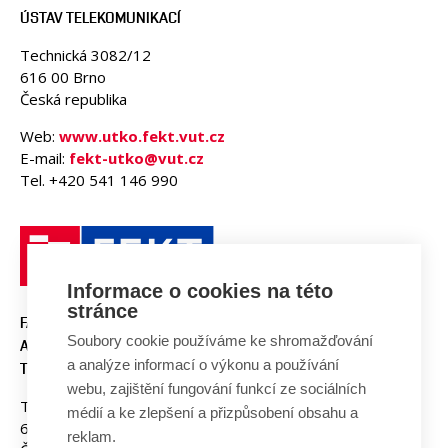
ÚSTAV TELEKOMUNIKACÍ
Technická 3082/12
616 00 Brno
Česká republika
Web:
www.utko.fekt.vut.cz
E-mail:
fekt-utko@vut.cz
Tel. +420 541 146 990
Informace o cookies na této
stránce
FAKULTA ELEKTROTECHNIKY
Soubory cookie používáme ke shromažďování
A KOMUNIKAČNÍCH
a analýze informací o výkonu a používání
TECHNOLOGIÍ, VUT V BRNĚ
webu, zajištění fungování funkcí ze sociálních
Technická 3058/10
médií a ke zlepšení a přizpůsobení obsahu a
616 00 Brno
reklam.