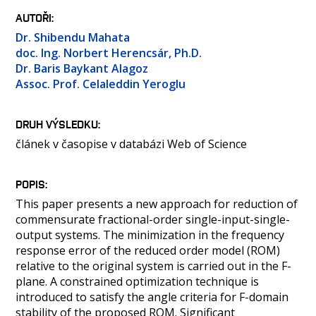
OSOBY
AUTOŘI
LABORATOŘE
Dr. Shibendu Mahata
MEDIA
doc. Ing. Norbert Herencsár, Ph.D.
Dr. Baris Baykant Alagoz
KONTAKT
Assoc. Prof. Celaleddin Yeroglu
DRUH VÝSLEDKU
článek v časopise v databázi Web of Science
POPIS
This paper presents a new approach for reduction of
commensurate fractional-order single-input-single-
output systems. The minimization in the frequency
response error of the reduced order model (ROM)
relative to the original system is carried out in the F-
plane. A constrained optimization technique is
introduced to satisfy the angle criteria for F-domain
stability of the proposed ROM. Significant