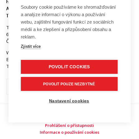
FAKULTA ELEKTROTECHNIKY
Soubory cookie používáme ke shromažďování
A KOMUNIKAČNÍCH
a analýze informací o výkonu a používání
TECHNOLOGIÍ, VUT V BRNĚ
webu, zajištění fungování funkcí ze sociálních
Technická 3058/10
médií a ke zlepšení a přizpůsobení obsahu a
616 00 Brno
reklam.
Česká republika
Zjistit více
Web:
www.fekt.vut.cz
E-mail:
fekt-info@vut.cz
Tel: +420 541 141 111
POVOLIT COOKIES
POVOLIT POUZE NEZBYTNÉ
Nastavení cookies
Copyright © 2026 VUT v Brně
Prohlášení o přístupnosti
Informace o používání cookies