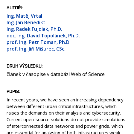
OSOBY
AUTOŘI
LABORATOŘE
Ing. Matěj Vrtal
MEDIA
Ing. Jan Benedikt
Ing. Radek Fujdiak, Ph.D.
KONTAKT
doc. Ing. David Topolánek, Ph.D.
prof. Ing. Petr Toman, Ph.D.
prof. Ing. Jiří Mišurec, CSc.
DRUH VÝSLEDKU
článek v časopise v databázi Web of Science
POPIS
In recent years, we have seen an increasing dependency
between different urban critical infrastructures, which
raises the demands on their analysis and cybersecurity.
Current open-source solutions do not provide simulations
of interconnected data networks and power grids, which
are essential for analysing of both infrastructures weak