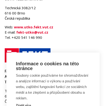
Technická 3082/12
616 00 Brno
Česká republika
Web:
www.utko.fekt.vut.cz
E-mail:
fekt-utko@vut.cz
Tel. +420 541 146 990
Informace o cookies na této
stránce
FAKULTA ELEKTROTECHNIKY
Soubory cookie používáme ke shromažďování
A KOMUNIKAČNÍCH
a analýze informací o výkonu a používání
TECHNOLOGIÍ, VUT V BRNĚ
webu, zajištění fungování funkcí ze sociálních
Technická 3058/10
médií a ke zlepšení a přizpůsobení obsahu a
616 00 Brno
reklam.
Česká republika
Zjistit více