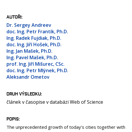
OSOBY
LABORATOŘE
AUTOŘI
MEDIA
Dr. Sergey Andreev
KONTAKT
doc. Ing. Petr Frantík, Ph.D.
Ing. Radek Fujdiak, Ph.D.
doc. Ing. Jiří Hošek, Ph.D.
Ing. Jan Mašek, Ph.D.
Ing. Pavel Mašek, Ph.D.
prof. Ing. Jiří Mišurec, CSc.
doc. Ing. Petr Mlýnek, Ph.D.
Aleksandr Ometov
DRUH VÝSLEDKU
článek v časopise v databázi Web of Science
POPIS
The unprecedented growth of today’s cities together with