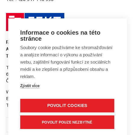
Informace o cookies na této
stránce
FAKULTA ELEKTROTECHNIKY
Soubory cookie používáme ke shromažďování
A KOMUNIKAČNÍCH
a analýze informací o výkonu a používání
TECHNOLOGIÍ, VUT V BRNĚ
webu, zajištění fungování funkcí ze sociálních
Technická 3058/10
médií a ke zlepšení a přizpůsobení obsahu a
616 00 Brno
reklam.
Česká republika
Zjistit více
Web:
www.fekt.vut.cz
E-mail:
fekt-info@vut.cz
Tel: +420 541 141 111
POVOLIT COOKIES
POVOLIT POUZE NEZBYTNÉ