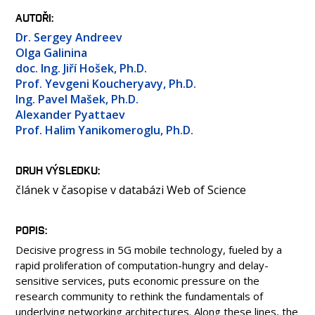
OSOBY
AUTOŘI
LABORATOŘE
Dr. Sergey Andreev
MEDIA
Olga Galinina
doc. Ing. Jiří Hošek, Ph.D.
KONTAKT
Prof. Yevgeni Koucheryavy, Ph.D.
Ing. Pavel Mašek, Ph.D.
Alexander Pyattaev
Prof. Halim Yanikomeroglu, Ph.D.
DRUH VÝSLEDKU
článek v časopise v databázi Web of Science
POPIS
Decisive progress in 5G mobile technology, fueled by a
rapid proliferation of computation-hungry and delay-
sensitive services, puts economic pressure on the
research community to rethink the fundamentals of
underlying networking architectures. Along these lines, the