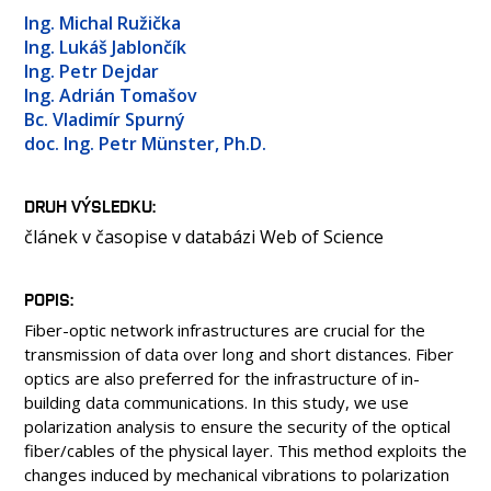
OSOBY
Ing. Michal Ružička
LABORATOŘE
Ing. Lukáš Jablončík
Ing. Petr Dejdar
MEDIA
Ing. Adrián Tomašov
KONTAKT
Bc. Vladimír Spurný
doc. Ing. Petr Münster, Ph.D.
DRUH VÝSLEDKU
článek v časopise v databázi Web of Science
POPIS
Fiber-optic network infrastructures are crucial for the
transmission of data over long and short distances. Fiber
optics are also preferred for the infrastructure of in-
building data communications. In this study, we use
polarization analysis to ensure the security of the optical
fiber/cables of the physical layer. This method exploits the
changes induced by mechanical vibrations to polarization