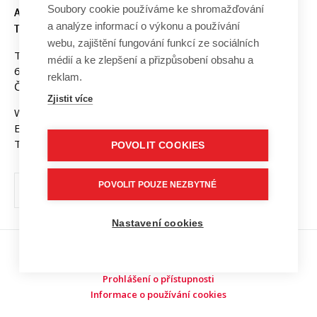
Soubory cookie používáme ke shromažďování
A KOMUNIKAČNÍCH
a analýze informací o výkonu a používání
TECHNOLOGIÍ, VUT V BRNĚ
webu, zajištění fungování funkcí ze sociálních
Technická 3058/10
médií a ke zlepšení a přizpůsobení obsahu a
616 00 Brno
reklam.
Česká republika
Zjistit více
Web:
www.fekt.vut.cz
E-mail:
fekt-info@vut.cz
Tel: +420 541 141 111
POVOLIT COOKIES
POVOLIT POUZE NEZBYTNÉ
Nastavení cookies
Copyright © 2026 VUT v Brně
Prohlášení o přístupnosti
Informace o používání cookies