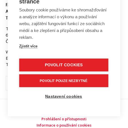
stránce
FAKULTA ELEKTROTECHNIKY
Soubory cookie používáme ke shromažďování
A KOMUNIKAČNÍCH
a analýze informací o výkonu a používání
TECHNOLOGIÍ, VUT V BRNĚ
webu, zajištění fungování funkcí ze sociálních
Technická 3058/10
médií a ke zlepšení a přizpůsobení obsahu a
616 00 Brno
reklam.
Česká republika
Zjistit více
Web:
www.fekt.vut.cz
E-mail:
fekt-info@vut.cz
Tel: +420 541 141 111
POVOLIT COOKIES
POVOLIT POUZE NEZBYTNÉ
Nastavení cookies
Copyright © 2026 VUT v Brně
Prohlášení o přístupnosti
Informace o používání cookies