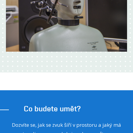
Co budete umět?
Dozvíte se, jak se zvuk šíří v prostoru a jaký má