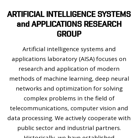
OSOBY
ARTIFICIAL INTELLIGENCE SYSTEMS
LABORATOŘE
MEDIA
and APPLICATIONS RESEARCH
KONTAKT
GROUP
Artificial intelligence systems and
applications laboratory (AISA) focuses on
research and application of modern
methods of machine learning, deep neural
networks and optimization for solving
complex problems in the field of
telecommunications, computer vision and
data processing. We actively cooperate with
public sector and industrial partners.
Historically, we have established