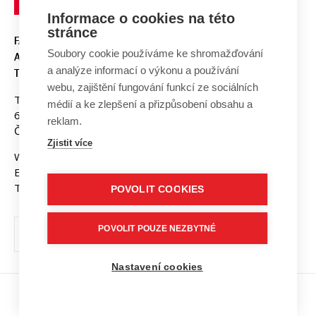
Informace o cookies na této
stránce
FAKULTA ELEKTROTECHNIKY
Soubory cookie používáme ke shromažďování
A KOMUNIKAČNÍCH
a analýze informací o výkonu a používání
TECHNOLOGIÍ, VUT V BRNĚ
webu, zajištění fungování funkcí ze sociálních
Technická 3058/10
médií a ke zlepšení a přizpůsobení obsahu a
616 00 Brno
reklam.
Česká republika
Zjistit více
Web:
www.fekt.vut.cz
E-mail:
fekt-info@vut.cz
Tel: +420 541 141 111
POVOLIT COOKIES
POVOLIT POUZE NEZBYTNÉ
Nastavení cookies
Copyright © 2026 VUT v Brně