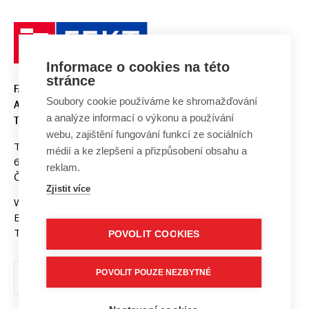
Informace o cookies na této
stránce
FAKULTA ELEKTROTECHNIKY
Soubory cookie používáme ke shromažďování
A KOMUNIKAČNÍCH
a analýze informací o výkonu a používání
TECHNOLOGIÍ, VUT V BRNĚ
webu, zajištění fungování funkcí ze sociálních
Technická 3058/10
médií a ke zlepšení a přizpůsobení obsahu a
616 00 Brno
reklam.
Česká republika
Zjistit více
Web:
www.fekt.vut.cz
E-mail:
fekt-info@vut.cz
Tel: +420 541 141 111
POVOLIT COOKIES
POVOLIT POUZE NEZBYTNÉ