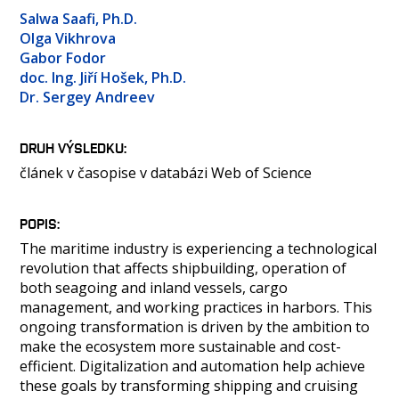
OSOBY
Salwa Saafi, Ph.D.
LABORATOŘE
Olga Vikhrova
Gabor Fodor
MEDIA
doc. Ing. Jiří Hošek, Ph.D.
KONTAKT
Dr. Sergey Andreev
DRUH VÝSLEDKU
článek v časopise v databázi Web of Science
POPIS
The maritime industry is experiencing a technological
revolution that affects shipbuilding, operation of
both seagoing and inland vessels, cargo
management, and working practices in harbors. This
ongoing transformation is driven by the ambition to
make the ecosystem more sustainable and cost-
efficient. Digitalization and automation help achieve
these goals by transforming shipping and cruising