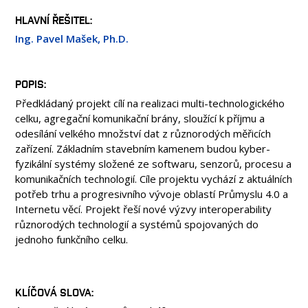
OSOBY
HLAVNÍ ŘEŠITEL
LABORATOŘE
Ing. Pavel Mašek, Ph.D.
MEDIA
KONTAKT
POPIS
Předkládaný projekt cílí na realizaci multi-technologického
celku, agregační komunikační brány, sloužící k příjmu a
odesílání velkého množství dat z různorodých měřicích
zařízení. Základním stavebním kamenem budou kyber-
fyzikální systémy složené ze softwaru, senzorů, procesu a
komunikačních technologií. Cíle projektu vychází z aktuálních
potřeb trhu a progresivního vývoje oblastí Průmyslu 4.0 a
Internetu věcí. Projekt řeší nové výzvy interoperability
různorodých technologií a systémů spojovaných do
jednoho funkčního celku.
KLÍČOVÁ SLOVA