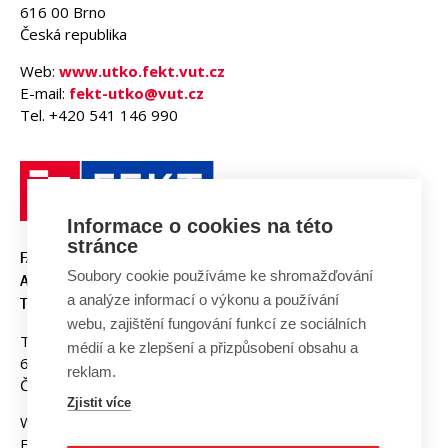
616 00 Brno
Česká republika
Web:
www.utko.fekt.vut.cz
E-mail:
fekt-utko@vut.cz
Tel. +420 541 146 990
Informace o cookies na této
stránce
FAKULTA ELEKTROTECHNIKY
Soubory cookie používáme ke shromažďování
A KOMUNIKAČNÍCH
a analýze informací o výkonu a používání
TECHNOLOGIÍ, VUT V BRNĚ
webu, zajištění fungování funkcí ze sociálních
Technická 3058/10
médií a ke zlepšení a přizpůsobení obsahu a
616 00 Brno
reklam.
Česká republika
Zjistit více
Web:
www.fekt.vut.cz
E-mail:
fekt-info@vut.cz