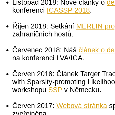
Listopad 2018: Nové články o
de
konferenci
ICASSP 2018
.
Říjen 2018: Setkání
MERLIN pro
zahraničních hostů.
Červenec 2018: Náš
článek o de
na konferenci LVA/ICA.
Červen 2018: Článek Target Track
with Sparsity-promoting Likelih
workshopu
SSP
v Německu.
Červen 2017:
Webová stránka
sp
zveřejněna.