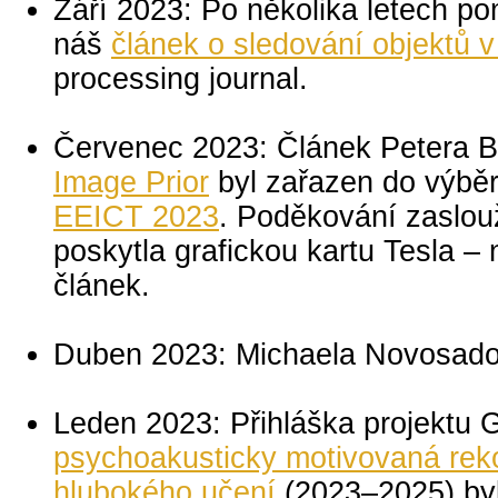
Září 2023: Po několika letech p
náš
článek o sledování objektů v
processing journal.
Červenec 2023: Článek Petera 
Image Prior
byl zařazen do výbě
EEICT 2023
. Poděkování zaslou
poskytla grafickou kartu Tesla – 
článek.
Duben 2023: Michaela Novosadov
Leden 2023: Přihláška projekt
psychoakusticky motivovaná reko
hlubokého učení
(2023–2025) byla