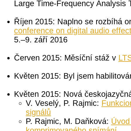
Large Time-Frequency Analysis 
Říjen 2015: Naplno se rozbíhá 
conference on digital audio effe
5.–9. září 2016
Červen 2015: Měsíční stáž v
LT
Květen 2015: Byl jsem habilitov
Květen 2015: Nová českojazyčná 
V. Veselý, P. Rajmic:
Funkcio
signálů
P. Rajmic, M. Daňková:
Úvod 
komprimovaného snímání