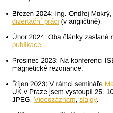
Březen 2024: Ing. Ondřej Mokrý, 
dizertační práci
(v angličtině).
Únor 2024: Oba články zaslané na
publikace
.
Prosinec 2023: Na konferenci ISB
magnetické rezonance.
Říjen 2023: V rámci semináře
Ma
UK v Praze jsem vystoupil 25. 1
JPEG.
Videozáznam
,
slajdy
.