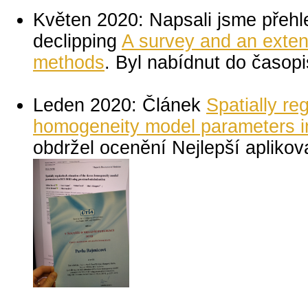
Květen 2020: Napsali jsme přehl
declipping
A survey and an extens
methods
. Byl nabídnut do časo
Leden 2020: Článek
Spatially re
homogeneity model parameters i
obdržel ocenění Nejlepší apliko