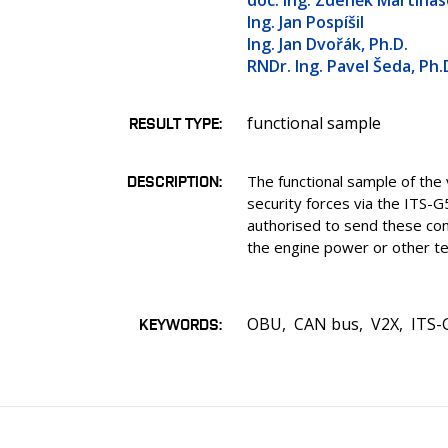
doc. Ing. Zdeněk Martinás
Ing. Jan Pospíšil
Ing. Jan Dvořák, Ph.D.
RNDr. Ing. Pavel Šeda, Ph.
functional sample
RESULT TYPE
DESCRIPTION
The functional sample of the
security forces via the ITS-G
authorised to send these comm
the engine power or other te
OBU
CAN bus
V2X
ITS-
KEYWORDS