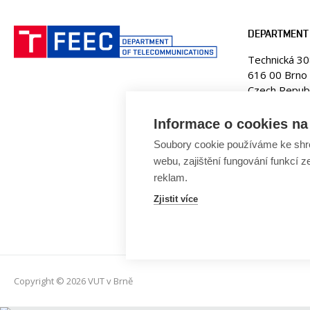
DEPARTMENT
Technická 3
616 00 Brno
Czech Republ
Web:
www.ut
Informace o cookies na 
E-mail:
fekt
Soubory cookie používáme ke shr
Tel. +420 5
webu, zajištění fungování funkcí z
reklam.
Zjistit více
Copyright © 2026 VUT v Brně