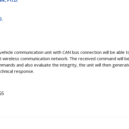
ek, Ph.D.
D.
 vehicle communication unit with CAN bus connection will be able 
5 wireless communication network. The received command will be eval
ands and also evaluate the integrity, the unit will then generat
chnical response.
G5