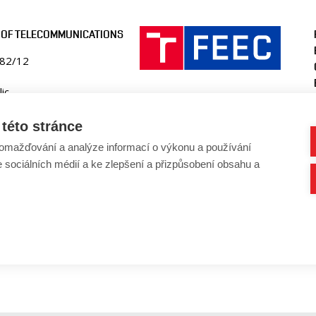
 OF TELECOMMUNICATIONS
082/12
ic
ko.fekt.vut.cz
této stránce
-utko@vut.cz
omažďování a analýze informací o výkonu a používání
41 146 990
e sociálních médií a ke zlepšení a přizpůsobení obsahu a