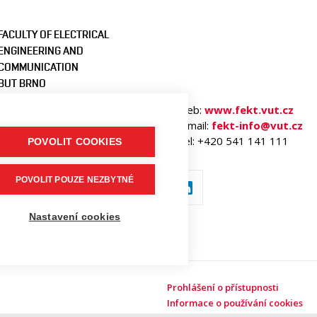
FACULTY OF ELECTRICAL
ENGINEERING AND
COMMUNICATION
BUT BRNO
Technicka 3058/10
Web:
www.fekt.vut.cz
616 00 Brno
E-mail:
fekt-info@vut.cz
Czech Republic
Tel: +420 541 141 111
POVOLIT COOKIES
POVOLIT POUZE NEZBYTNÉ
Nastavení cookies
Prohlášení o přístupnosti
Informace o používání cookies