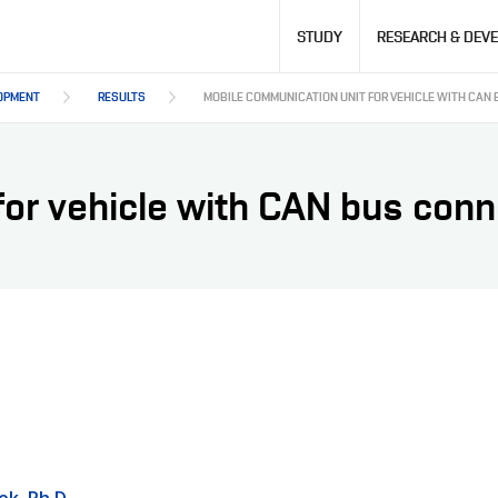
Hlavní
STUDY
RESEARCH & DEV
navigace
OPMENT
RESULTS
MOBILE COMMUNICATION UNIT FOR VEHICLE WITH CAN
for vehicle with CAN bus conn