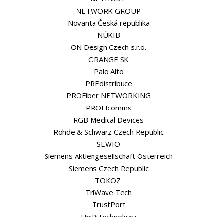
NETWORK GROUP
Novanta Česká republika
NÚKIB
ON Design Czech s.r.o.
ORANGE SK
Palo Alto
PREdistribuce
PROFiber NETWORKING
PROFIcomms
RGB Medical Devices
Rohde & Schwarz Czech Republic
SEWIO
Siemens Aktiengesellschaft Österreich
Siemens Czech Republic
TOKOZ
TriWave Tech
TrustPort
UniPi.technology