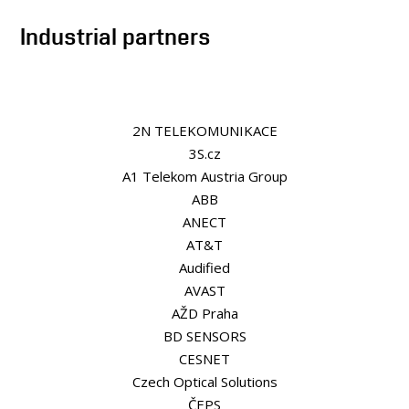
PEOPLE
Industrial partners
LABORATORIES
MEDIA
CONTACT
2N TELEKOMUNIKACE
3S.cz
A1 Telekom Austria Group
ABB
ANECT
AT&T
Audified
AVAST
AŽD Praha
BD SENSORS
CESNET
Czech Optical Solutions
ČEPS