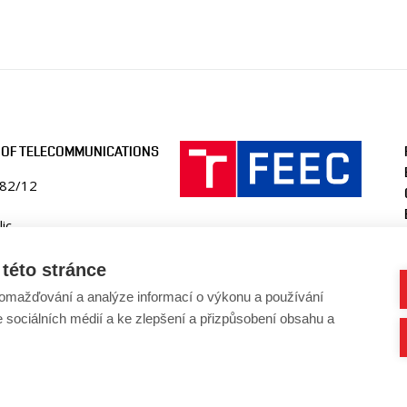
 OF TELECOMMUNICATIONS
082/12
ic
ko.fekt.vut.cz
této stránce
-utko@vut.cz
omažďování a analýze informací o výkonu a používání
41 146 990
e sociálních médií a ke zlepšení a přizpůsobení obsahu a