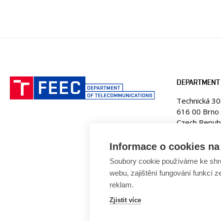
DEPARTMENT
Technická 3
616 00 Brno
Czech Republ
Web:
www.ut
Informace o cookies na 
E-mail:
fekt
Soubory cookie používáme ke shr
Tel. +420 5
webu, zajištění fungování funkcí z
reklam.
Zjistit více