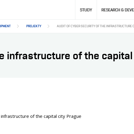
Hlavní
STUDY
RESEARCH & DEV
navigace
OPMENT
PROJEKTY
AUDIT OF CYBER SECURITY OF THE INFRASTRUCTURE O
e infrastructure of the capital
 infrastructure of the capital city Prague