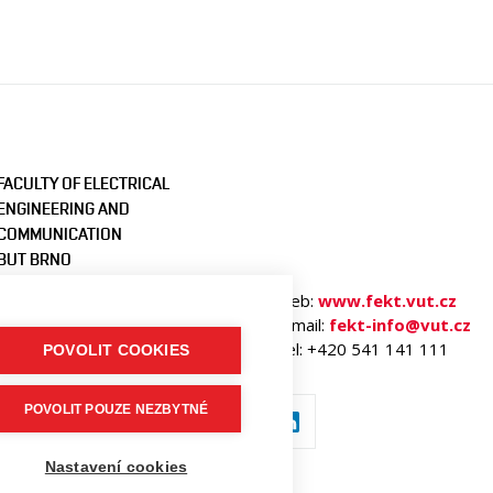
FACULTY OF ELECTRICAL
ENGINEERING AND
COMMUNICATION
BUT BRNO
Technicka 3058/10
Web:
www.fekt.vut.cz
616 00 Brno
E-mail:
fekt-info@vut.cz
Czech Republic
Tel: +420 541 141 111
POVOLIT COOKIES
POVOLIT POUZE NEZBYTNÉ
Nastavení cookies