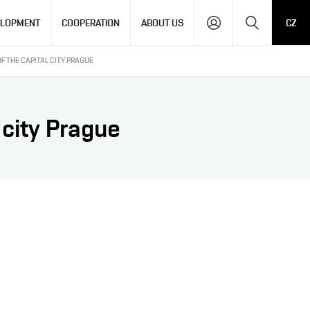
Search
ELOPMENT
COOPERATION
ABOUT US
CZ
F THE CAPITAL CITY PRAGUE
 city Prague