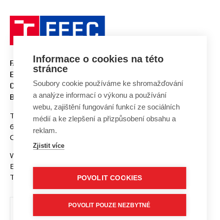
Informace o cookies na této
FACULTY OF ELECTRICAL
stránce
ENGINEERING AND
Soubory cookie používáme ke shromažďování
COMMUNICATION
a analýze informací o výkonu a používání
BUT BRNO
webu, zajištění fungování funkcí ze sociálních
Technicka 3058/10
médií a ke zlepšení a přizpůsobení obsahu a
616 00 Brno
reklam.
Czech Republic
Zjistit více
Web:
www.fekt.vut.cz
E-mail:
fekt-info@vut.cz
Tel: +420 541 141 111
POVOLIT COOKIES
POVOLIT POUZE NEZBYTNÉ