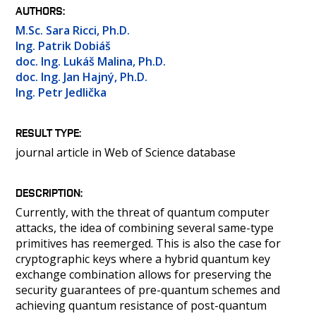
PEOPLE
AUTHORS
LABORATORIES
M.Sc. Sara Ricci, Ph.D.
Ing. Patrik Dobiáš
MEDIA
doc. Ing. Lukáš Malina, Ph.D.
CONTACT
doc. Ing. Jan Hajný, Ph.D.
Ing. Petr Jedlička
RESULT TYPE
journal article in Web of Science database
DESCRIPTION
Currently, with the threat of quantum computer
attacks, the idea of combining several same-type
primitives has reemerged. This is also the case for
cryptographic keys where a hybrid quantum key
exchange combination allows for preserving the
security guarantees of pre-quantum schemes and
achieving quantum resistance of post-quantum